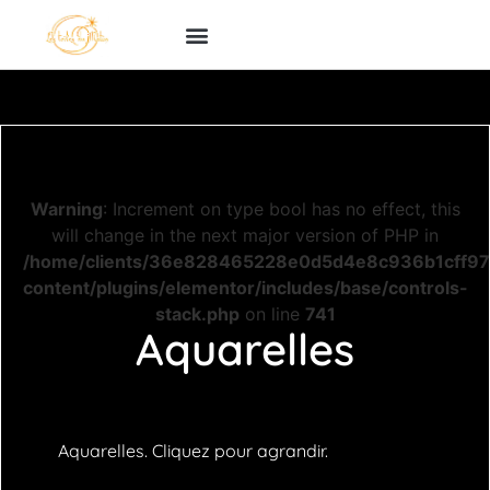
Warning
: Increment on type bool has no effect, this
will change in the next major version of PHP in
/home/clients/36e828465228e0d5d4e8c936b1cff976/s
content/plugins/elementor/includes/base/controls-
stack.php
on line
741
Aquarelles
Aquarelles. Cliquez pour agrandir.