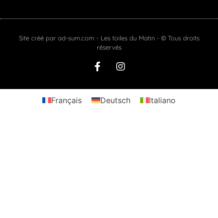
Site créé par
ad-sum.com
- Les toiles du Matin - © Tous droits
réservés
Français
Deutsch
Italiano